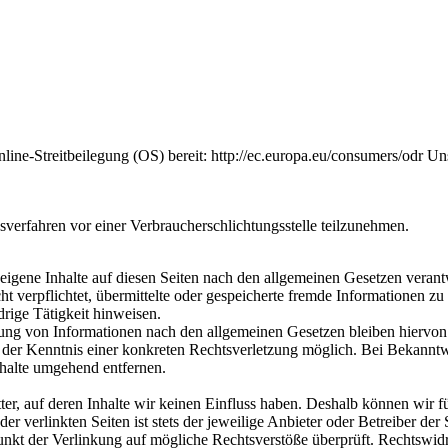
line-Streitbeilegung (OS) bereit: http://ec.europa.eu/consumers/odr Un
ngsverfahren vor einer Verbraucherschlichtungsstelle teilzunehmen.
igene Inhalte auf diesen Seiten nach den allgemeinen Gesetzen verant
ht verpflichtet, übermittelte oder gespeicherte fremde Informationen z
rige Tätigkeit hinweisen.
ung von Informationen nach den allgemeinen Gesetzen bleiben hiervon
kt der Kenntnis einer konkreten Rechtsverletzung möglich. Bei Bekann
halte umgehend entfernen.
er, auf deren Inhalte wir keinen Einfluss haben. Deshalb können wir f
r verlinkten Seiten ist stets der jeweilige Anbieter oder Betreiber der 
unkt der Verlinkung auf mögliche Rechtsverstöße überprüft. Rechtswidr