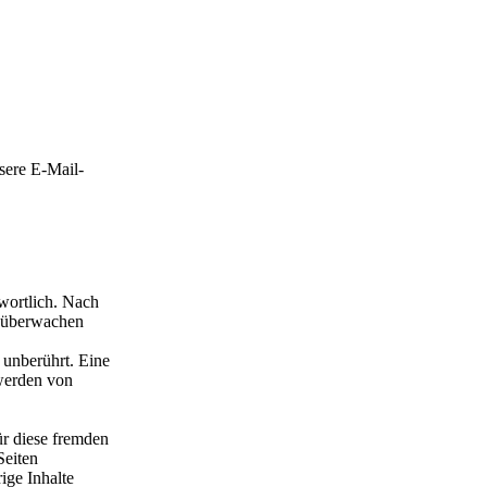
sere E-Mail-
wortlich. Nach
u überwachen
 unberührt. Eine
twerden von
ür diese fremden
Seiten
ige Inhalte